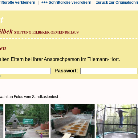
|
|
riftgröße verkleinern
+++ Schriftgröße vergrößern
zurück zur Originalschr
t
ilbek
STIFTUNG EILBEKER GEMEINDEHAUS
ben
ten Eltern bei Ihrer Ansprechperson im Tilemann-Hort.
Passwort:
?
wahl an Fotos vom Sandkastenfest...