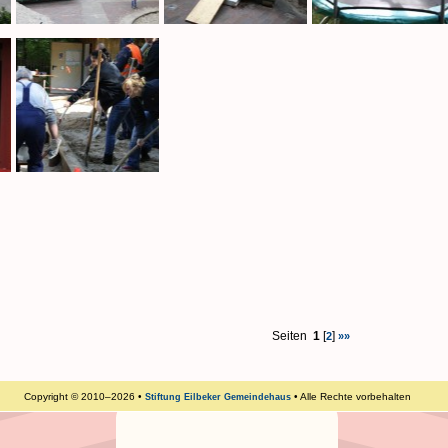
Seiten
1
[
]
2
»»
Copyright © 2010–2026 •
• Alle Rechte vorbehalten
Stiftung Eilbeker Gemeindehaus