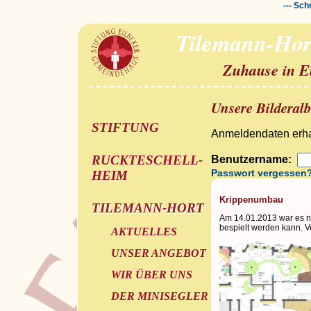
--- Sch
Tilemann-Hor
Zuhause in E
Unsere Bilderal
STIFTUNG
Anmeldendaten erhal
RUCKTESCHELL-
Benutzername:
Passwort vergessen
HEIM
Krippenumbau
TILEMANN-HORT
Am 14.01.2013 war es n
bespielt werden kann. Ve
AKTUELLES
UNSER ANGEBOT
WIR ÜBER UNS
DER MINISEGLER