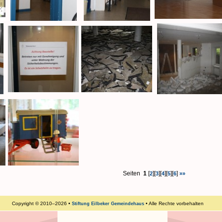
Seiten
1
[
][
][
][
][
]
2
3
4
5
6
»»
Copyright © 2010–2026 •
• Alle Rechte vorbehalten
Stiftung Eilbeker Gemeindehaus