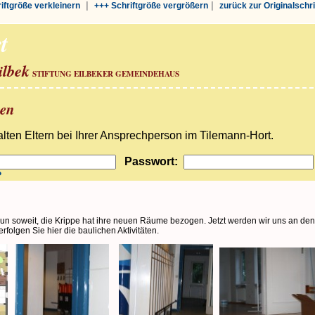
|
|
riftgröße verkleinern
+++ Schriftgröße vergrößern
zurück zur Originalschr
t
ilbek
STIFTUNG EILBEKER GEMEINDEHAUS
ben
ten Eltern bei Ihrer Ansprechperson im Tilemann-Hort.
Passwort:
?
un soweit, die Krippe hat ihre neuen Räume bezogen. Jetzt werden wir uns an de
rfolgen Sie hier die baulichen Aktivitäten.