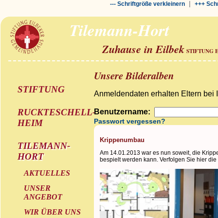
|
--- Schriftgröße verkleinern
+++ Schr
Tilemann-Hort
Zuhause in Eilbek
STIFTUNG 
Unsere Bilderalben
STIFTUNG
Anmeldendaten erhalten Eltern bei 
RUCKTESCHELL-
Benutzername:
Passwort vergessen?
HEIM
Krippenumbau
TILEMANN-
Am 14.01.2013 war es nun soweit, die Krip
HORT
bespielt werden kann. Verfolgen Sie hier die 
AKTUELLES
UNSER
ANGEBOT
WIR ÜBER UNS