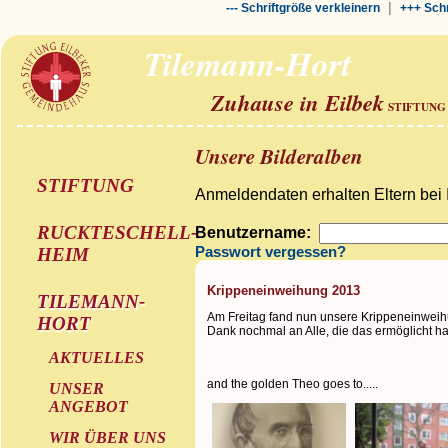
|
--- Schriftgröße verkleinern
+++ Schr
Tilemann-Hort
Zuhause in Eilbek
STIFTUNG
Unsere Bilderalben
STIFTUNG
Anmeldendaten erhalten Eltern bei 
RUCKTESCHELL-
Benutzername:
HEIM
Passwort vergessen?
Krippeneinweihung 2013
TILEMANN-
Am Freitag fand nun unsere Krippeneinweihu
HORT
Dank nochmal an Alle, die das ermöglicht h
AKTUELLES
and the golden Theo goes to.....
UNSER
ANGEBOT
WIR ÜBER UNS