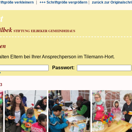
|
|
riftgröße verkleinern
+++ Schriftgröße vergrößern
zurück zur Originalschr
t
ilbek
STIFTUNG EILBEKER GEMEINDEHAUS
ben
ten Eltern bei Ihrer Ansprechperson im Tilemann-Hort.
Passwort:
?
13