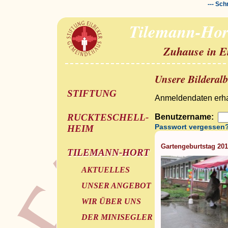
--- Sch
Tilemann-Hor
Zuhause in E
Unsere Bilderal
STIFTUNG
Anmeldendaten erhal
RUCKTESCHELL-
Benutzername:
Passwort vergessen
HEIM
Gartengeburtstag 20
TILEMANN-HORT
AKTUELLES
UNSER ANGEBOT
WIR ÜBER UNS
DER MINISEGLER