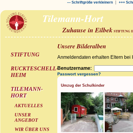
|
--- Schriftgröße verkleinern
+++ Schr
Tilemann-Hort
Zuhause in Eilbek
STIFTUNG 
Unsere Bilderalben
STIFTUNG
Anmeldendaten erhalten Eltern bei 
RUCKTESCHELL-
Benutzername:
Passwort vergessen?
HEIM
Umzug der Schulkinder
TILEMANN-
HORT
AKTUELLES
UNSER
ANGEBOT
WIR ÜBER UNS