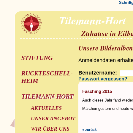
--- Schrif
Tilemann-Hort
Zuhause in Eilb
Unsere Bilderalben
STIFTUNG
Anmeldendaten erhalten
Benutzername:
RUCKTESCHELL-
Passwort vergessen?
HEIM
Fasching 2015
TILEMANN-HORT
Auch dieses Jahr fand wieder 
AKTUELLES
Märchen gestern und heute wa
UNSER ANGEBOT
WIR ÜBER UNS
« zurück