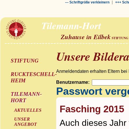
|
--- Schriftgröße verkleinern
+++ Schr
Tilemann-Hort
Zuhause in Eilbek
STIFTUNG
Unsere Bilder
STIFTUNG
Anmeldendaten erhalten Eltern bei 
RUCKTESCHELL-
HEIM
Benutzername:
Passwort ver
TILEMANN-
HORT
Fasching 2015
AKTUELLES
UNSER
Auch dieses Jahr 
ANGEBOT