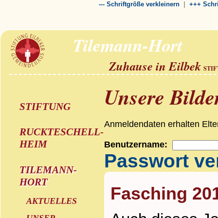
|
--- Schriftgröße verkleinern
+++ Schri
Tilemann-Hort
Zuhause in Eilbek
STI
Unsere Bilde
STIFTUNG
Anmeldendaten erhalten Elter
RUCKTESCHELL-
HEIM
Benutzername:
Passwort ve
TILEMANN-
HORT
Fasching 20
AKTUELLES
UNSER