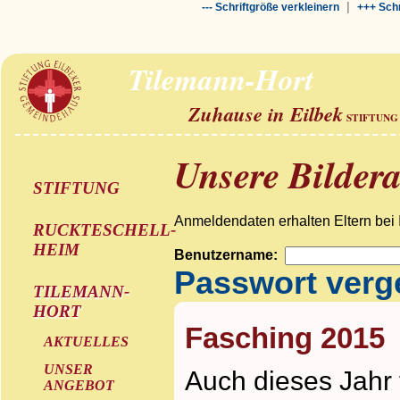
|
--- Schriftgröße verkleinern
+++ Schr
Tilemann-Hort
Zuhause in Eilbek
STIFTUNG
Unsere Bilder
STIFTUNG
Anmeldendaten erhalten Eltern bei 
RUCKTESCHELL-
HEIM
Benutzername:
Passwort ver
TILEMANN-
HORT
Fasching 2015
AKTUELLES
UNSER
Auch dieses Jahr 
ANGEBOT