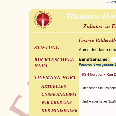
--- Sch
Tilemann-Hor
Zuhause in E
Unsere Bilderal
STIFTUNG
Anmeldendaten erhal
RUCKTESCHELL-
Benutzername:
Passwort vergessen
HEIM
HSH Nordbank Run 2
TILEMANN-HORT
AKTUELLES
Hier sehen Sie uns be
UNSER ANGEBOT
Und wieder hat es Spaß
WIR ÜBER UNS
DER MINISEGLER