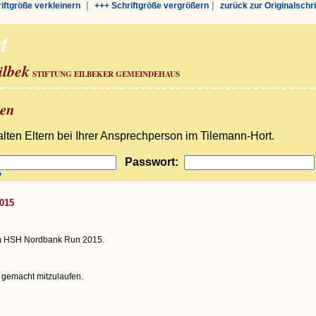
|
|
riftgröße verkleinern
+++ Schriftgröße vergrößern
zurück zur Originalschr
t
ilbek
STIFTUNG EILBEKER GEMEINDEHAUS
ben
ten Eltern bei Ihrer Ansprechperson im Tilemann-Hort.
Passwort:
?
015
im HSH Nordbank Run 2015.
 gemacht mitzulaufen.