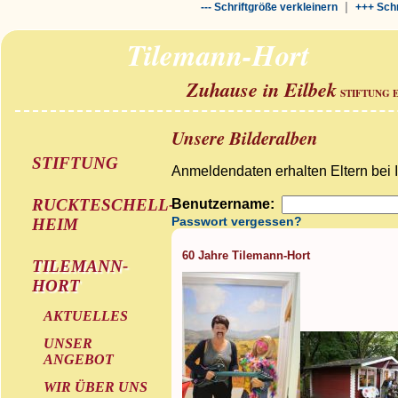
|
--- Schriftgröße verkleinern
+++ Schr
Tilemann-Hort
Zuhause in Eilbek
STIFTUNG 
Unsere Bilderalben
STIFTUNG
Anmeldendaten erhalten Eltern bei 
RUCKTESCHELL-
Benutzername:
Passwort vergessen?
HEIM
60 Jahre Tilemann-Hort
TILEMANN-
HORT
AKTUELLES
UNSER
ANGEBOT
WIR ÜBER UNS