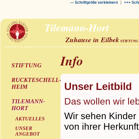
|
--- Schriftgröße verkleinern
+++ Schr
Tilemann-Hort
Zuhause in Eilbek
STIFTUNG
Info
STIFTUNG
RUCKTESCHELL-
Unser Leitbild
HEIM
Das wollen wir le
TILEMANN-
HORT
Wir sehen Kinder 
AKTUELLES
von ihrer Herkunf
UNSER
ANGEBOT