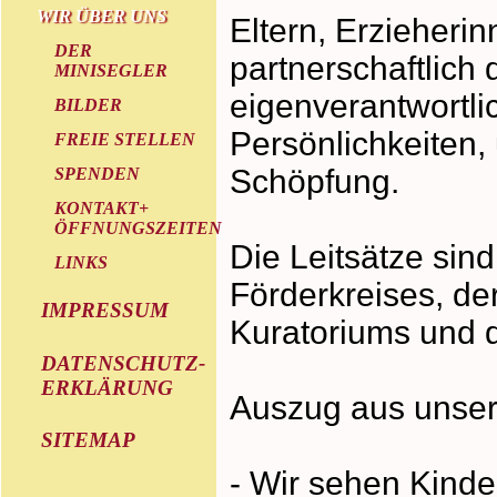
WIR ÜBER UNS
Eltern, Erzieheri
DER
partnerschaftlich 
MINISEGLER
eigenverantwortl
BILDER
Persönlichkeiten
FREIE STELLEN
Schöpfung.
SPENDEN
KONTAKT+
ÖFFNUNGSZEITEN
Die Leitsätze sind
LINKS
Förderkreises, der
IMPRESSUM
Kuratoriums und 
DATENSCHUTZ-
ERKLÄRUNG
Auszug aus unser
SITEMAP
- Wir sehen Kinde