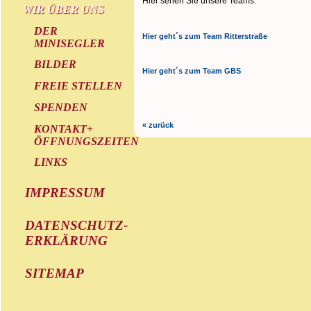
Hier sehen Sie unsere Teams.
WIR ÜBER UNS
DER
Hier geht´s zum Team Ritterstraße
MINISEGLER
BILDER
Hier geht´s zum Team GBS
FREIE STELLEN
SPENDEN
« zurück
KONTAKT+
ÖFFNUNGSZEITEN
LINKS
IMPRESSUM
DATENSCHUTZ-
ERKLÄRUNG
SITEMAP