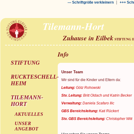
|
--- Schriftgröße verkleinern
+++ Schr
Tilemann-Hort
Zuhause in Eilbek
STIFTUNG 
Info
STIFTUNG
Unser Team
RUCKTESCHELL-
Wir sind für die Kinder und Eltern da:
HEIM
Leitung:
Götz Rohowski
Stv. Leitung:
Britt Oldach und Katrin Becker
TILEMANN-
HORT
Verwaltung:
Daniela Scafaro Ilic
GBS Bereichsleitung:
Kati Rückert
AKTUELLES
Stv. GBS Bereichsleitung:
Christopher Witt
UNSER
ANGEBOT