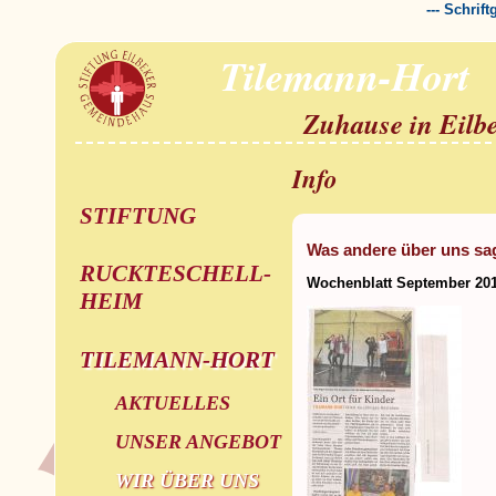
--- Schrif
Tilemann-Hort
Zuhause in Eilb
Info
STIFTUNG
Was andere über uns sa
RUCKTESCHELL-
Wochenblatt September 20
HEIM
TILEMANN-HORT
AKTUELLES
UNSER ANGEBOT
WIR ÜBER UNS