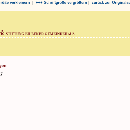
|
|
tgröße verkleinern
+++ Schriftgröße vergrößern
zurück zur Originals
ek
STIFTUNG EILBEKER GEMEINDEHAUS
gen
17