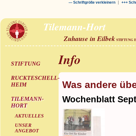
|
--- Schriftgröße verkleinern
+++ Schr
Tilemann-Hort
Zuhause in Eilbek
STIFTUNG 
Info
STIFTUNG
RUCKTESCHELL-
Was andere übe
HEIM
Wochenblatt Sep
TILEMANN-
HORT
AKTUELLES
UNSER
ANGEBOT