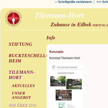
|
--- Schriftgröße verkleinern
+++ Schr
Tilemann-Hort
Zuhause in Eilbek
STIFTUNG 
Info
STIFTUNG
Konzepte
RUCKTESCHELL-
Konzept Tilemann-Hort
HEIM
TILEMANN-
HORT
AKTUELLES
UNSER
ANGEBOT
WIR ÜBER UNS