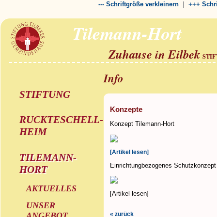
|
--- Schriftgröße verkleinern
+++ Schri
Tilemann-Hort
Zuhause in Eilbek
STI
Info
STIFTUNG
Konzepte
RUCKTESCHELL-
Konzept Tilemann-Hort
HEIM
[Artikel lesen]
TILEMANN-
Einrichtungbezogenes Schutzkonzept
HORT
AKTUELLES
[Artikel lesen]
UNSER
ANGEBOT
« zurück