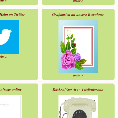
ehr »
mehr »
-Heim on Twitter
Grußkarten an unsere Bewohner
ehr »
mehr »
anfrage online
Rückruf-Service - Telefontermin