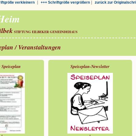
|
|
riftgröße verkleinern
+++ Schriftgröße vergrößern
zurück zur Originalschr
-Heim
ilbek
STIFTUNG EILBEKER GEMEINDEHAUS
seplan / Veranstaltungen
r Speiseplan
Speiseplan-Newsletter