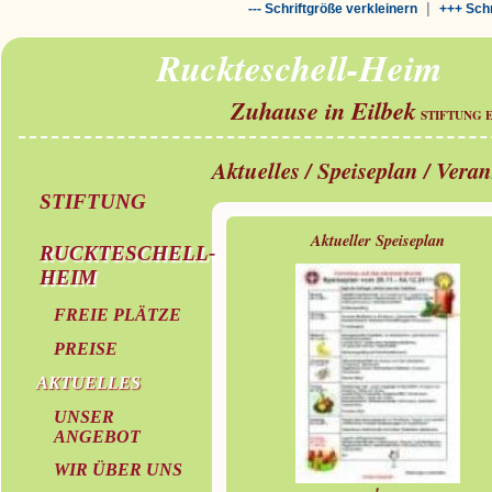
|
--- Schriftgröße verkleinern
+++ Schr
Ruckteschell-Heim
Zuhause in Eilbek
STIFTUNG 
Aktuelles / Speiseplan / Vera
STIFTUNG
Aktueller Speiseplan
RUCKTESCHELL-
HEIM
FREIE PLÄTZE
PREISE
AKTUELLES
UNSER
ANGEBOT
WIR ÜBER UNS