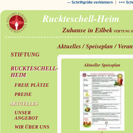
|
--- Schriftgröße verkleinern
+++ Schr
Ruckteschell-Heim
Zuhause in Eilbek
STIFTUNG 
Aktuelles / Speiseplan / Vera
STIFTUNG
Aktueller Speiseplan
RUCKTESCHELL-
HEIM
FREIE PLÄTZE
PREISE
AKTUELLES
UNSER
ANGEBOT
WIR ÜBER UNS