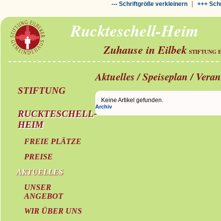
|
--- Schriftgröße verkleinern
+++ Schr
Ruckteschell-Heim
Zuhause in Eilbek
STIFTUNG 
Aktuelles / Speiseplan / Vera
STIFTUNG
Keine Artikel gefunden.
Archiv
RUCKTESCHELL-
HEIM
FREIE PLÄTZE
PREISE
AKTUELLES
UNSER
ANGEBOT
WIR ÜBER UNS