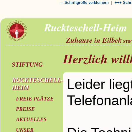
|
--- Schriftgröße verkleinern
+++ Schri
Ruckteschell-Heim
Zuhause in Eilbek
STI
Herzlich wi
STIFTUNG
Leider lie
RUCKTESCHELL-
HEIM
Telefonanl
FREIE PLÄTZE
PREISE
AKTUELLES
UNSER