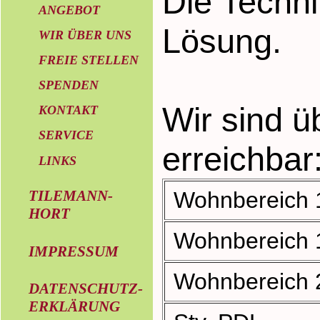
Die Techni
ANGEBOT
Lösung.
WIR ÜBER UNS
FREIE STELLEN
SPENDEN
Wir sind 
KONTAKT
SERVICE
erreichbar
LINKS
TILEMANN-
Wohnbereich 
HORT
Wohnbereich 
IMPRESSUM
Wohnbereich 2
DATENSCHUTZ-
ERKLÄRUNG