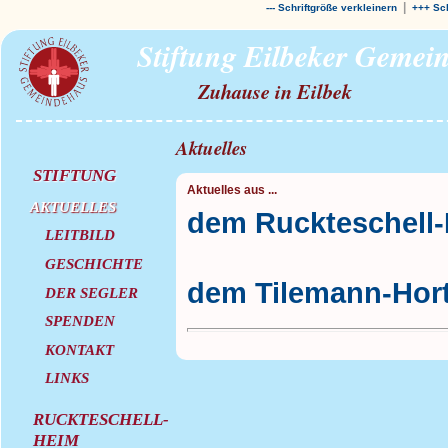
|
--- Schriftgröße verkleinern
+++ Sch
Stiftung Eilbeker Gemei
Zuhause in Eilbek
Aktuelles
STIFTUNG
Aktuelles aus ...
AKTUELLES
dem Ruckteschell
LEITBILD
GESCHICHTE
dem Tilemann-Hor
DER SEGLER
SPENDEN
KONTAKT
LINKS
RUCKTESCHELL-
HEIM