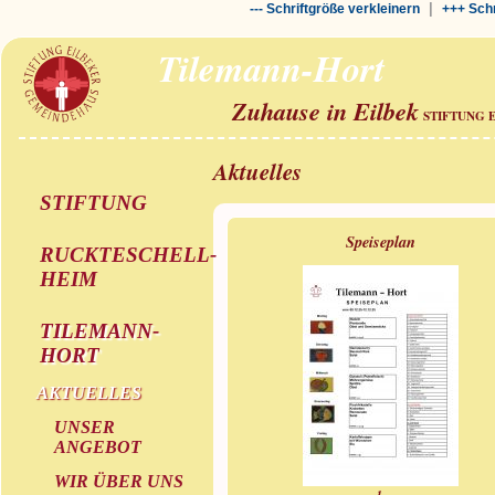
|
--- Schriftgröße verkleinern
+++ Schr
Tilemann-Hort
Zuhause in Eilbek
STIFTUNG 
Aktuelles
STIFTUNG
Speiseplan
RUCKTESCHELL-
HEIM
TILEMANN-
HORT
AKTUELLES
UNSER
ANGEBOT
WIR ÜBER UNS