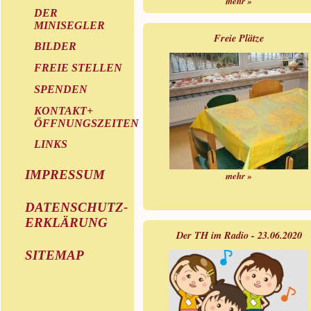
mehr »
DER
MINISEGLER
Freie Plätze
BILDER
FREIE STELLEN
SPENDEN
KONTAKT+
ÖFFNUNGSZEITEN
LINKS
IMPRESSUM
mehr »
DATENSCHUTZ-
ERKLÄRUNG
Der TH im Radio - 23.06.2020
SITEMAP