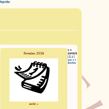
iftgröße
« «
Termine 25/26
zurück
[
1
]
2
vor » »
Archiv
mehr »