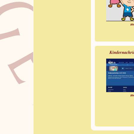
m
Kindernachr
m