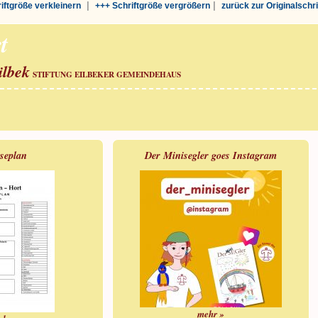
|
|
riftgröße verkleinern
+++ Schriftgröße vergrößern
zurück zur Originalschr
t
ilbek
STIFTUNG EILBEKER GEMEINDEHAUS
iseplan
Der Minisegler goes Instagram
mehr »