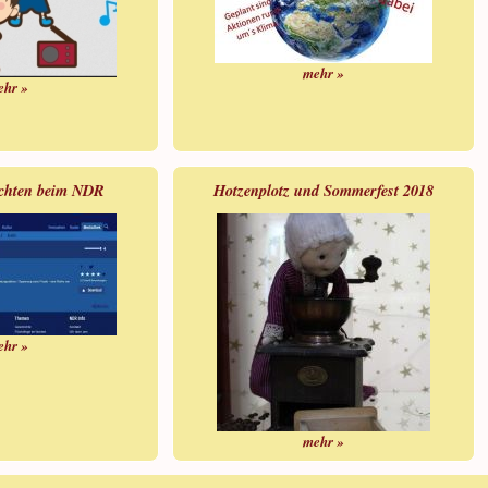
mehr »
ehr »
ichten beim NDR
Hotzenplotz und Sommerfest 2018
ehr »
mehr »
Cookie Consent plugin for the EU cookie law