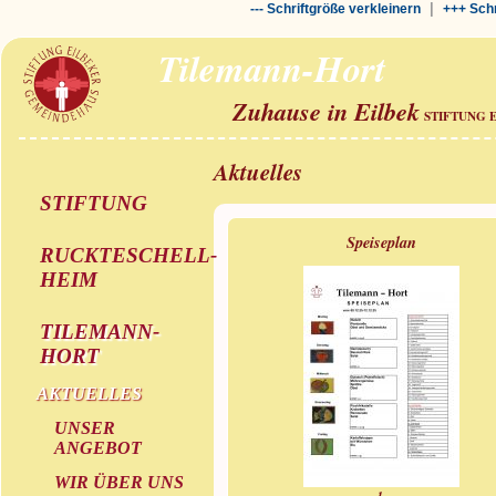
|
--- Schriftgröße verkleinern
+++ Schr
Tilemann-Hort
Zuhause in Eilbek
STIFTUNG 
Aktuelles
STIFTUNG
Speiseplan
RUCKTESCHELL-
HEIM
TILEMANN-
HORT
AKTUELLES
UNSER
ANGEBOT
WIR ÜBER UNS