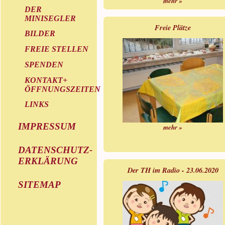
mehr »
DER
MINISEGLER
Freie Plätze
BILDER
FREIE STELLEN
SPENDEN
KONTAKT+
ÖFFNUNGSZEITEN
LINKS
IMPRESSUM
mehr »
DATENSCHUTZ-
ERKLÄRUNG
Der TH im Radio - 23.06.2020
SITEMAP