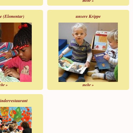
mehr »
e (Elementar)
unsere Krippe
ehr »
mehr »
inderrestaurant