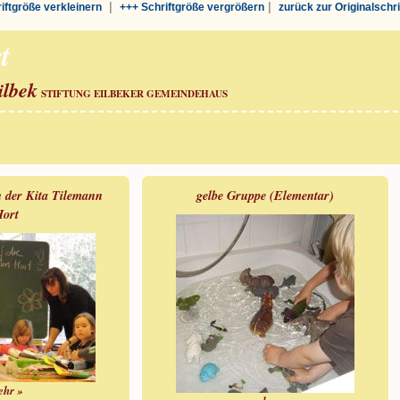
|
|
riftgröße verkleinern
+++ Schriftgröße vergrößern
zurück zur Originalschr
t
ilbek
STIFTUNG EILBEKER GEMEINDEHAUS
n der Kita Tilemann
gelbe Gruppe (Elementar)
ort
ehr »