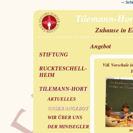
--- Sch
Tilemann-Hor
Zuhause in E
Angebot
STIFTUNG
ViK Vorschule i
RUCKTESCHELL-
H
HEIM
TILEMANN-HORT
AKTUELLES
UNSER ANGEBOT
WIR ÜBER UNS
DER MINISEGLER
m