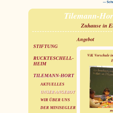
--- Sch
Tilemann-Hor
Zuhause in E
Angebot
STIFTUNG
ViK Vorschule i
RUCKTESCHELL-
H
HEIM
TILEMANN-HORT
AKTUELLES
UNSER ANGEBOT
WIR ÜBER UNS
DER MINISEGLER
m