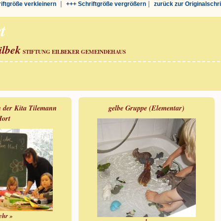
|
|
riftgröße verkleinern
+++ Schriftgröße vergrößern
zurück zur Originalschr
t
ilbek
STIFTUNG EILBEKER GEMEINDEHAUS
n der Kita Tilemann
gelbe Gruppe (Elementar)
ort
ehr »