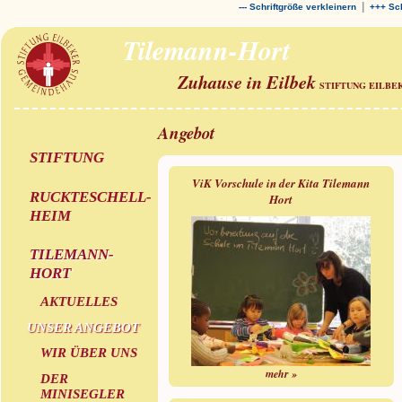
|
--- Schriftgröße verkleinern
+++ Sch
Tilemann-Hort
Zuhause in Eilbek
STIFTUNG EILBE
Angebot
STIFTUNG
ViK Vorschule in der Kita Tilemann
RUCKTESCHELL-
Hort
HEIM
TILEMANN-
HORT
AKTUELLES
UNSER ANGEBOT
WIR ÜBER UNS
mehr »
DER
MINISEGLER