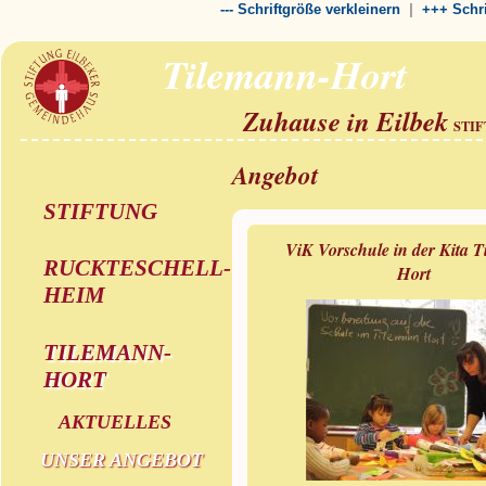
|
--- Schriftgröße verkleinern
+++ Schri
Tilemann-Hort
Zuhause in Eilbek
STI
Angebot
STIFTUNG
ViK Vorschule in der Kita 
RUCKTESCHELL-
Hort
HEIM
TILEMANN-
HORT
AKTUELLES
UNSER ANGEBOT