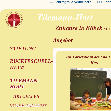
|
--- Schriftgröße verkleinern
+++ Schri
Tilemann-Hort
Zuhause in Eilbek
STI
Angebot
STIFTUNG
ViK Vorschule in der Kita 
RUCKTESCHELL-
Hort
HEIM
TILEMANN-
HORT
AKTUELLES
UNSER ANGEBOT