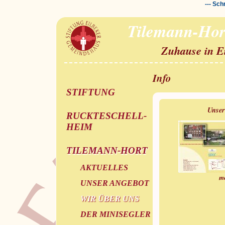
--- Sch
Tilemann-Hor
Zuhause in E
Info
STIFTUNG
Unser
RUCKTESCHELL-
HEIM
TILEMANN-HORT
AKTUELLES
m
UNSER ANGEBOT
WIR ÜBER UNS
DER MINISEGLER