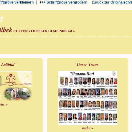
|
|
riftgröße verkleinern
+++ Schriftgröße vergrößern
zurück zur Originalschr
t
ilbek
STIFTUNG EILBEKER GEMEINDEHAUS
 Leitbild
Unser Team
ehr »
mehr »