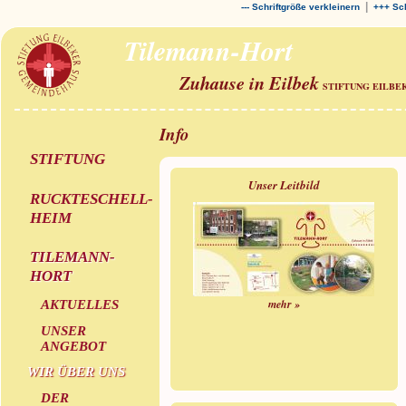
|
--- Schriftgröße verkleinern
+++ Sch
Tilemann-Hort
Zuhause in Eilbek
STIFTUNG EILBE
Info
STIFTUNG
Unser Leitbild
RUCKTESCHELL-
HEIM
TILEMANN-
HORT
mehr »
AKTUELLES
UNSER
ANGEBOT
WIR ÜBER UNS
DER