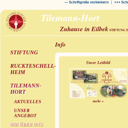
|
--- Schriftgröße verkleinern
+++ Schr
Tilemann-Hort
Zuhause in Eilbek
STIFTUNG 
Info
STIFTUNG
Unser Leitbild
RUCKTESCHELL-
HEIM
TILEMANN-
HORT
mehr »
AKTUELLES
UNSER
ANGEBOT
WIR ÜBER UNS