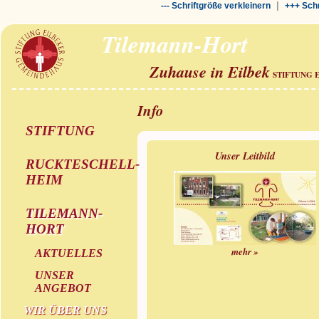
|
--- Schriftgröße verkleinern
+++ Schr
Tilemann-Hort
Zuhause in Eilbek
STIFTUNG 
Info
STIFTUNG
Unser Leitbild
RUCKTESCHELL-
HEIM
TILEMANN-
HORT
mehr »
AKTUELLES
UNSER
ANGEBOT
WIR ÜBER UNS