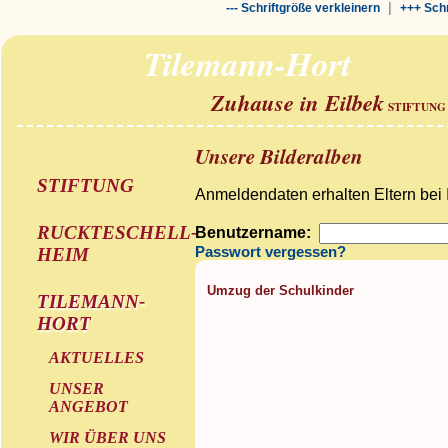
|
--- Schriftgröße verkleinern
+++ Schr
Tilemann-Hort
Zuhause in Eilbek
STIFTUNG
Unsere Bilderalben
STIFTUNG
Anmeldendaten erhalten Eltern bei 
RUCKTESCHELL-
Benutzername:
HEIM
Passwort vergessen?
Umzug der Schulkinder
TILEMANN-
HORT
AKTUELLES
UNSER
ANGEBOT
WIR ÜBER UNS