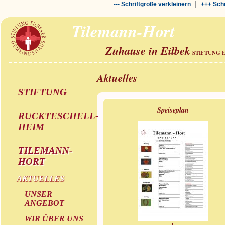
|
--- Schriftgröße verkleinern
+++ Schr
Tilemann-Hort
Zuhause in Eilbek
STIFTUNG 
Aktuelles
STIFTUNG
Speiseplan
RUCKTESCHELL-
HEIM
TILEMANN-
HORT
AKTUELLES
UNSER
ANGEBOT
WIR ÜBER UNS