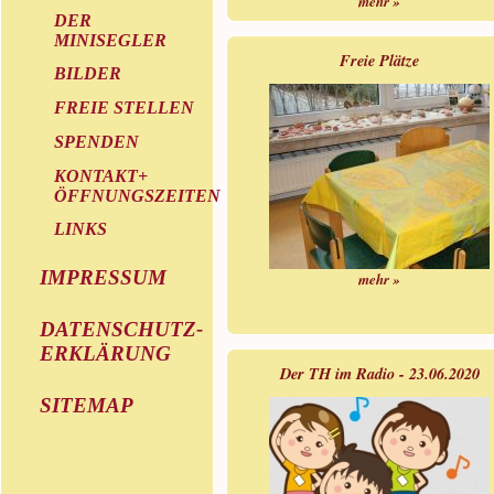
mehr »
DER
MINISEGLER
Freie Plätze
BILDER
FREIE STELLEN
SPENDEN
KONTAKT+
ÖFFNUNGSZEITEN
LINKS
IMPRESSUM
mehr »
DATENSCHUTZ-
ERKLÄRUNG
Der TH im Radio - 23.06.2020
SITEMAP