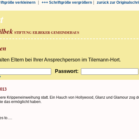
|
|
riftgröße verkleinern
+++ Schriftgröße vergrößern
zurück zur Originalschr
t
ilbek
STIFTUNG EILBEKER GEMEINDEHAUS
ben
ten Eltern bei Ihrer Ansprechperson im Tilemann-Hort.
Passwort:
?
2013
ere Krippeneinweihung statt. Ein Hauch von Hollywood, Glanz und Glamour zog du
ie das ermöglicht haben.
 to.....