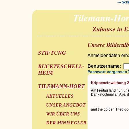
--- Sch
Tilemann-Hor
Zuhause in E
Unsere Bilderal
STIFTUNG
Anmeldendaten erhal
RUCKTESCHELL-
Benutzername:
Passwort vergessen
HEIM
Krippeneinweihung 
TILEMANN-HORT
Am Freitag fand nun uns
Dank nochmal an Alle, d
AKTUELLES
UNSER ANGEBOT
and the golden Theo goes
WIR ÜBER UNS
DER MINISEGLER