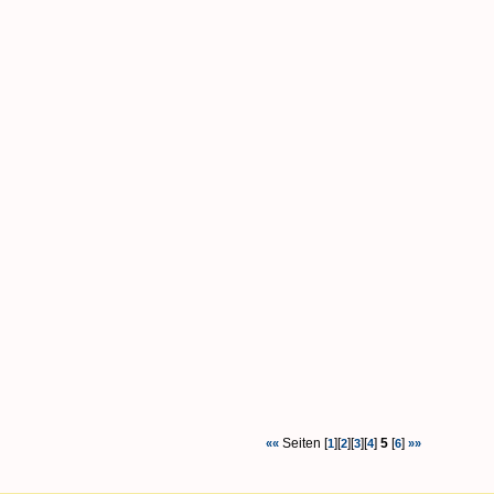
Seiten [
][
][
][
]
5
[
]
««
1
2
3
4
6
»»