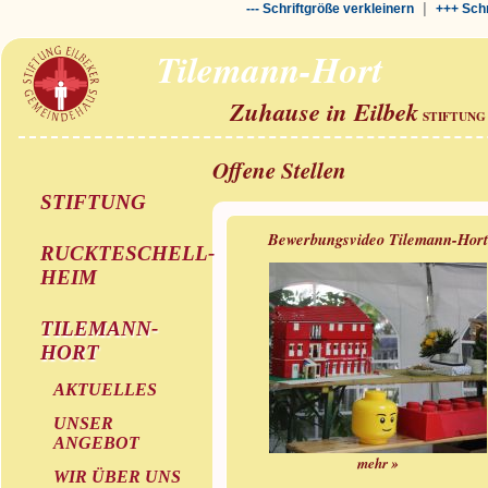
|
--- Schriftgröße verkleinern
+++ Schr
Tilemann-Hort
Zuhause in Eilbek
STIFTUNG
Offene Stellen
STIFTUNG
Bewerbungsvideo Tilemann-Hor
RUCKTESCHELL-
HEIM
TILEMANN-
HORT
AKTUELLES
UNSER
ANGEBOT
mehr »
WIR ÜBER UNS