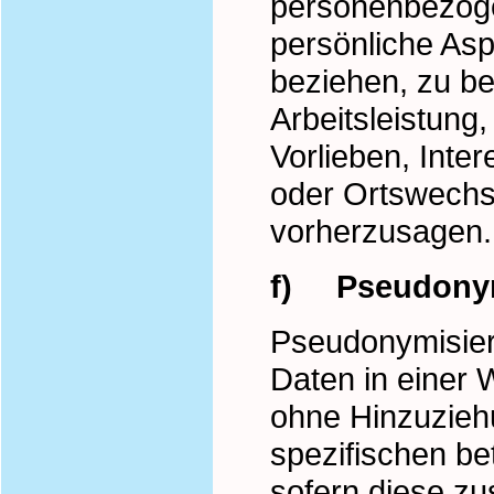
personenbezog
persönliche Asp
beziehen, zu b
Arbeitsleistung,
Vorlieben, Inter
oder Ortswechse
vorherzusagen.
f) Pseudonym
Pseudonymisier
Daten in einer
ohne Hinzuziehu
spezifischen b
sofern diese zu