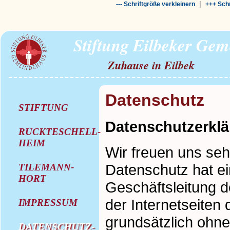
|
--- Schriftgröße verkleinern
+++ Schr
Stiftung Eilbeker Ge
Zuhause in Eilbek
Datenschutz
STIFTUNG
Datenschutzerklä
RUCKTESCHELL-
HEIM
Wir freuen uns se
Datenschutz hat ei
TILEMANN-
HORT
Geschäftsleitung d
der Internetseiten
IMPRESSUM
grundsätzlich ohn
DATENSCHUTZ-