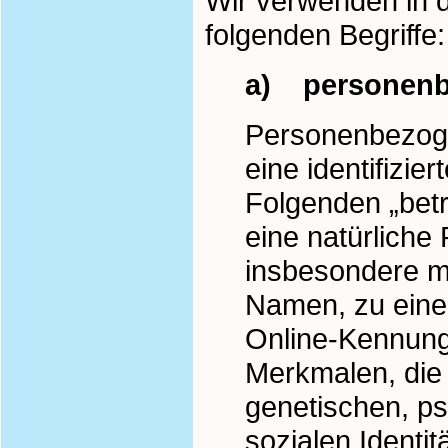
Wir verwenden in 
folgenden Begriffe:
a) personenb
Personenbezogen
eine identifizie
Folgenden „betro
eine natürliche 
insbesondere m
Namen, zu eine
Online-Kennung
Merkmalen, die
genetischen, psy
sozialen Identit